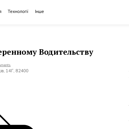
я
Технології
Інше
еренному Водительству
mments
ів, 14Г, 82400