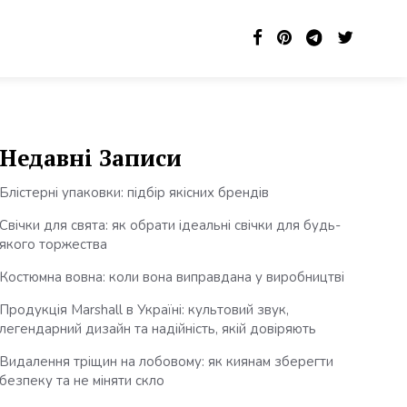
Недавні Записи
Блістерні упаковки: підбір якісних брендів
Свічки для свята: як обрати ідеальні свічки для будь-
якого торжества
Костюмна вовна: коли вона виправдана у виробництві
Продукція Marshall в Україні: культовий звук,
легендарний дизайн та надійність, якій довіряють
Видалення тріщин на лобовому: як киянам зберегти
безпеку та не міняти скло