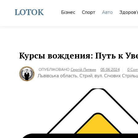
Skip
to
LOTOK
Бізнес
Спорт
Авто
Здоров’
content
Курсы вождения: Путь к Ув
ОПУБЛІКОВАНО
Сергій Литвин
05.06.2024
0 Co
Львівська область, Стрий, вул. Січових Стрільц